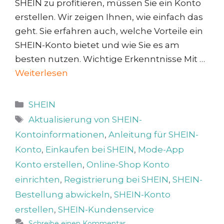
SHEIN zu profitieren, müssen Sie ein Konto
erstellen. Wir zeigen Ihnen, wie einfach das
geht. Sie erfahren auch, welche Vorteile ein
SHEIN-Konto bietet und wie Sie es am
besten nutzen. Wichtige Erkenntnisse Mit …
Weiterlesen
Kategorien
SHEIN
Schlagwörter
Aktualisierung von SHEIN-
Kontoinformationen
,
Anleitung für SHEIN-
Konto
,
Einkaufen bei SHEIN
,
Mode-App
Konto erstellen
,
Online-Shop Konto
einrichten
,
Registrierung bei SHEIN
,
SHEIN-
Bestellung abwickeln
,
SHEIN-Konto
erstellen
,
SHEIN-Kundenservice
Schreibe einen Kommentar