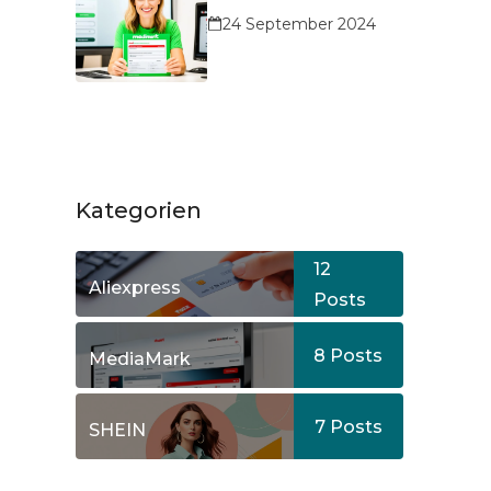
24 September 2024
Kategorien
12
Aliexpress
Posts
8
Posts
MediaMark
7
Posts
SHEIN