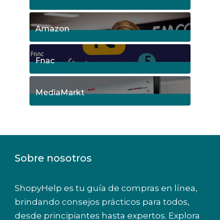
18
Posts
Amazon
5
Posts
Fnac
9
Posts
MediaMarkt
8
Posts
Sobre nosotros
ShopyHelp es tu guía de compras en línea,
brindando consejos prácticos para todos,
desde principiantes hasta expertos. Explora