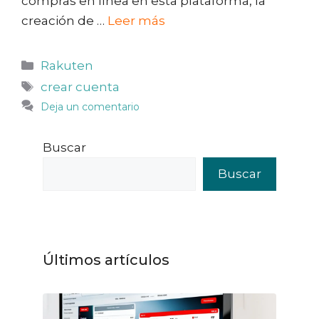
compras en línea en esta plataforma, la
creación de …
Leer más
Categorías
Rakuten
Etiquetas
crear cuenta
Deja un comentario
Buscar
Buscar
Últimos artículos