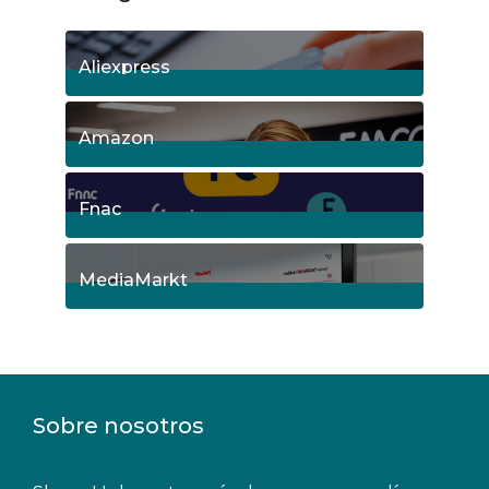
Aliexpress
18
Posts
Amazon
5
Posts
Fnac
9
Posts
MediaMarkt
8
Posts
Sobre nosotros