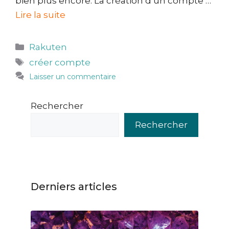
bien plus encore. La création d’un compte …
Lire la suite
Catégories
Rakuten
Étiquettes
créer compte
Laisser un commentaire
Rechercher
Rechercher
Derniers articles