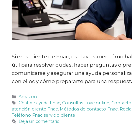
Si eres cliente de Fnac, es clave saber cómo hab
útil para resolver dudas, hacer preguntas o pr
comunicarse y asegurar una ayuda personaliza
con ellos y cómo prepararte para una respuesta
Categorías
Amazon
Etiquetas
Chat de ayuda Fnac
,
Consultas Fnac online
,
Contacto 
atención cliente Fnac
,
Métodos de contacto Fnac
,
Recl
Teléfono Fnac servicio cliente
Deja un comentario