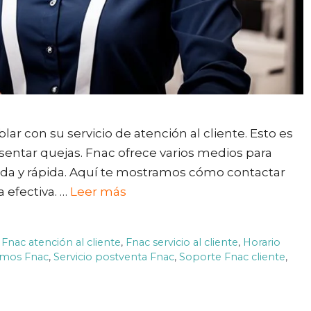
lar con su servicio de atención al cliente. Esto es
esentar quejas. Fnac ofrece varios medios para
da y rápida. Aquí te mostramos cómo contactar
 efectiva. …
Leer más
Fnac atención al cliente
,
Fnac servicio al cliente
,
Horario
amos Fnac
,
Servicio postventa Fnac
,
Soporte Fnac cliente
,