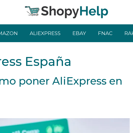
MAZON
ALIEXPRESS
EBAY
FNAC
RA
ress España
ómo poner AliExpress en