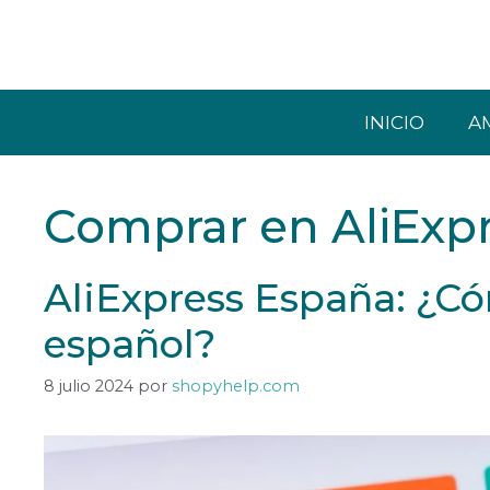
Saltar
al
contenido
INICIO
A
Comprar en AliExp
AliExpress España: ¿C
español?
8 julio 2024
por
shopyhelp.com