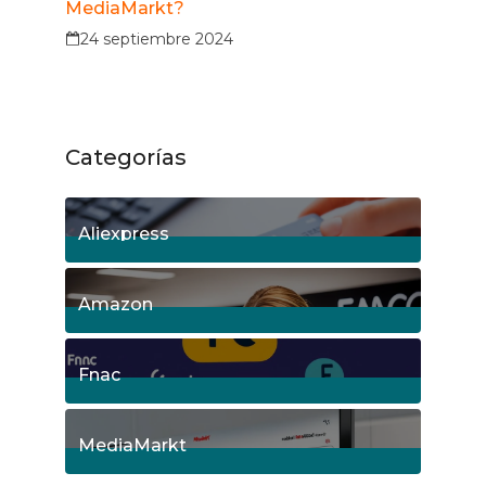
MediaMarkt?
24 septiembre 2024
Categorías
Aliexpress
18
Posts
Amazon
5
Posts
Fnac
9
Posts
MediaMarkt
8
Posts