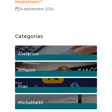
MediaMarkt?
24 septiembre 2024
Categorías
Aliexpress
18
Posts
Amazon
5
Posts
Fnac
9
Posts
MediaMarkt
8
Posts