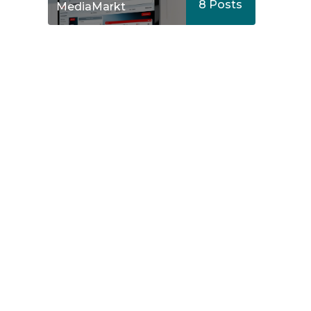
8
Posts
MediaMarkt