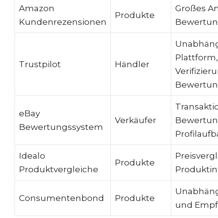
Amazon
Großes An
Produkte
Kundenrezensionen
Bewertu
Unabhäng
Plattform,
Trustpilot
Händler
Verifizier
Bewertu
Transakt
eBay
Verkäufer
Bewertun
Bewertungssystem
Profilauf
Idealo
Preisvergl
Produkte
Produktvergleiche
Produkti
Unabhäng
Consumentenbond
Produkte
und Empf