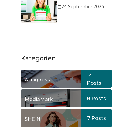
24 September 2024
Kategorien
12
Aliexpress
Posts
8
Posts
MediaMark
7
Posts
SHEIN