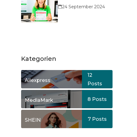
24 September 2024
Kategorien
12
Aliexpress
Posts
8
Posts
MediaMark
7
Posts
SHEIN