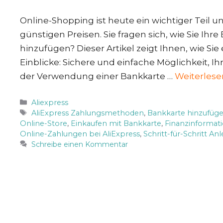
Online-Shopping ist heute ein wichtiger Teil un
günstigen Preisen. Sie fragen sich, wie Sie Ihr
hinzufügen? Dieser Artikel zeigt Ihnen, wie S
Einblicke: Sichere und einfache Möglichkeit, I
der Verwendung einer Bankkarte …
Weiterlese
Kategorien
Aliexpress
Schlagwörter
AliExpress Zahlungsmethoden
,
Bankkarte hinzufüg
Online-Store
,
Einkaufen mit Bankkarte
,
Finanzinformat
Online-Zahlungen bei AliExpress
,
Schritt-für-Schritt An
Schreibe einen Kommentar